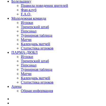
Болельщику
Правила поведения зрителей
Фан-клуб
F.A.Q.
Молодежная команда
Игроки
Тренерский штаб
Персонал
Турнирная таблица
Матчи
Календарь матчей
Статистика игроков
ПАРМА-ДЮБЛ
Игроки
Тренерский штаб
Персонал
Турнирная таблица
Матчи
Календарь матчей
Статистика игроков
Арена
Общая информация