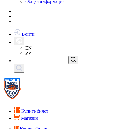
Общая информация
Войти
EN
РУ
Купить билет
Магазин
Купить билет