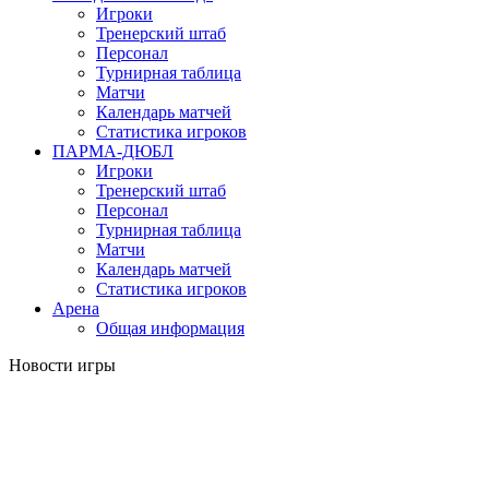
Игроки
Тренерский штаб
Персонал
Турнирная таблица
Матчи
Календарь матчей
Статистика игроков
ПАРМА-ДЮБЛ
Игроки
Тренерский штаб
Персонал
Турнирная таблица
Матчи
Календарь матчей
Статистика игроков
Арена
Общая информация
Новости игры