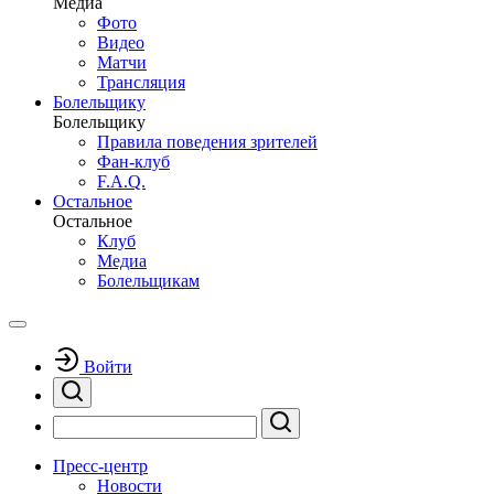
Медиа
Фото
Видео
Матчи
Трансляция
Болельщику
Болельщику
Правила поведения зрителей
Фан-клуб
F.A.Q.
Остальное
Остальное
Клуб
Медиа
Болельщикам
Войти
Пресс-центр
Новости