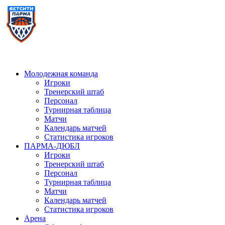
Молодежная команда
Игроки
Тренерский штаб
Персонал
Турнирная таблица
Матчи
Календарь матчей
Статистика игроков
ПАРМА-ДЮБЛ
Игроки
Тренерский штаб
Персонал
Турнирная таблица
Матчи
Календарь матчей
Статистика игроков
Арена