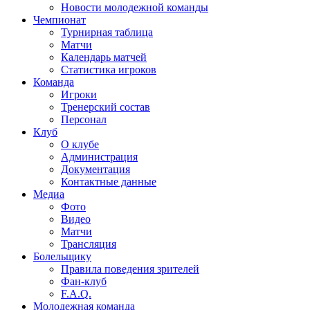
Новости молодежной команды
Чемпионат
Турнирная таблица
Матчи
Календарь матчей
Статистика игроков
Команда
Игроки
Тренерский состав
Персонал
Клуб
О клубе
Администрация
Документация
Контактные данные
Медиа
Фото
Видео
Матчи
Трансляция
Болельщику
Правила поведения зрителей
Фан-клуб
F.A.Q.
Молодежная команда