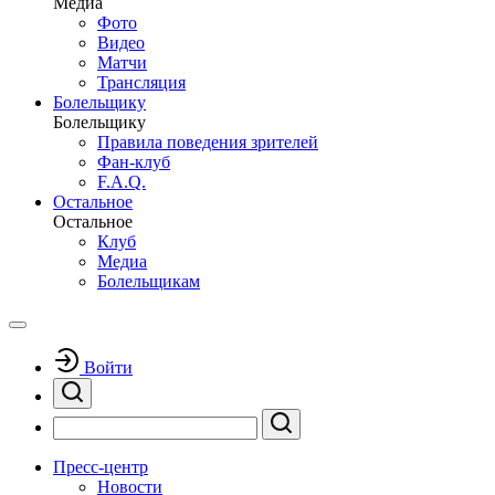
Медиа
Фото
Видео
Матчи
Трансляция
Болельщику
Болельщику
Правила поведения зрителей
Фан-клуб
F.A.Q.
Остальное
Остальное
Клуб
Медиа
Болельщикам
Войти
Пресс-центр
Новости