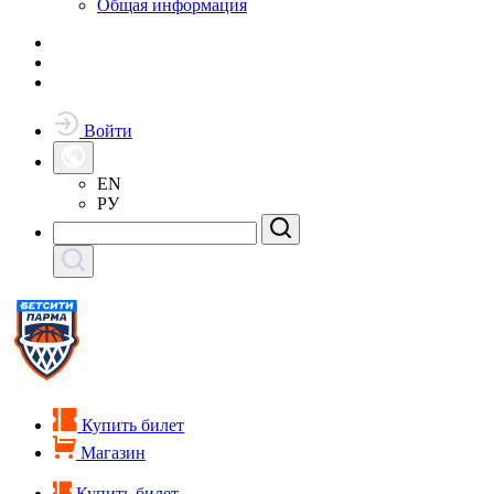
Общая информация
Войти
EN
РУ
Купить билет
Магазин
Купить билет