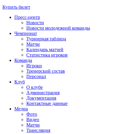
Купить билет
Пресс-центр
Новости
Новости молодежной команды
Чемпионат
Турнирная таблица
Матчи
Календарь матчей
Статистика игроков
Команда
Игроки
Тренерский состав
Персонал
Клуб
О клубе
Администрация
Документация
Контактные данные
Медиа
Фото
Видео
Матчи
Трансляция