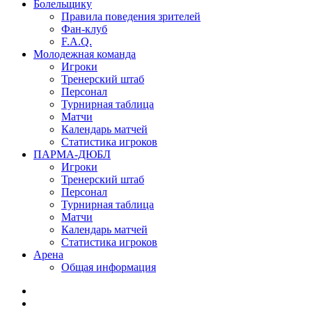
Болельщику
Правила поведения зрителей
Фан-клуб
F.A.Q.
Молодежная команда
Игроки
Тренерский штаб
Персонал
Турнирная таблица
Матчи
Календарь матчей
Статистика игроков
ПАРМА-ДЮБЛ
Игроки
Тренерский штаб
Персонал
Турнирная таблица
Матчи
Календарь матчей
Статистика игроков
Арена
Общая информация