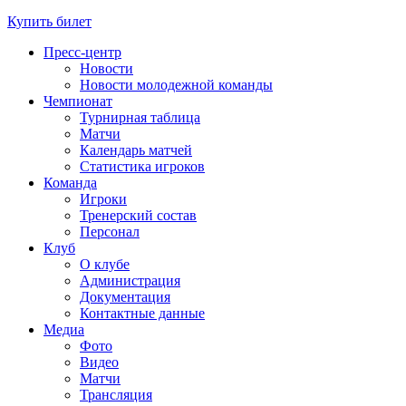
Купить билет
Пресс-центр
Новости
Новости молодежной команды
Чемпионат
Турнирная таблица
Матчи
Календарь матчей
Статистика игроков
Команда
Игроки
Тренерский состав
Персонал
Клуб
О клубе
Администрация
Документация
Контактные данные
Медиа
Фото
Видео
Матчи
Трансляция