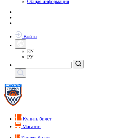
Общая информация
Войти
EN
РУ
Купить билет
Магазин
Купить билет