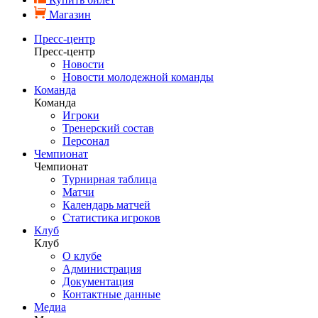
Магазин
Пресс-центр
Пресс-центр
Новости
Новости молодежной команды
Команда
Команда
Игроки
Тренерский состав
Персонал
Чемпионат
Чемпионат
Турнирная таблица
Матчи
Календарь матчей
Статистика игроков
Клуб
Клуб
О клубе
Администрация
Документация
Контактные данные
Медиа