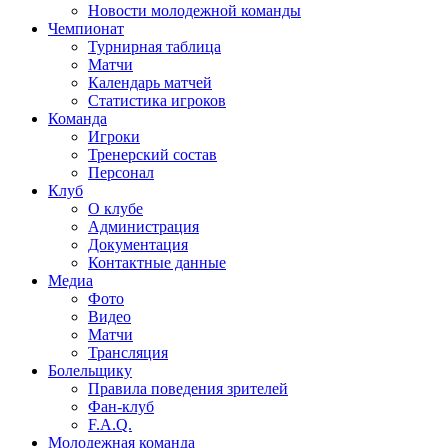
Новости молодежной команды
Чемпионат
Турнирная таблица
Матчи
Календарь матчей
Статистика игроков
Команда
Игроки
Тренерский состав
Персонал
Клуб
О клубе
Администрация
Документация
Контактные данные
Медиа
Фото
Видео
Матчи
Трансляция
Болельщику
Правила поведения зрителей
Фан-клуб
F.A.Q.
Молодежная команда