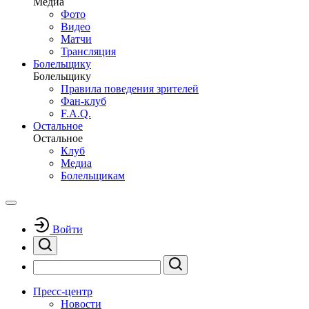
Медиа
Фото
Видео
Матчи
Трансляция
Болельщику
Болельщику
Правила поведения зрителей
Фан-клуб
F.A.Q.
Остальное
Остальное
Клуб
Медиа
Болельщикам
Войти
Пресс-центр
Новости