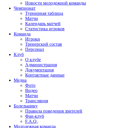
Новости молодежной команды
Чемпионат
Турнирная таблица
Матчи
Календарь матчей
Статистика игроков
Команда
Игроки
Тренерский состав
Персонал
Клуб
О клубе
Администрация
Документация
Контактные данные
Медиа
Фото
Видео
Матчи
Трансляция
Болельщику
Правила поведения зрителей
Фан-клуб
F.A.Q.
Молодежная команда