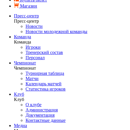
Магазин
Пресс-центр
Пресс-центр
Новости
Новости молодежной команды
Команда
Команда
Игроки
Тренерский состав
Персонал
Чемпионат
Чемпионат
Турнирная таблица
Матчи
Календарь матчей
Статистика игроков
Клуб
Клуб
О клубе
Администрация
Документация
Контактные данные
Медиа