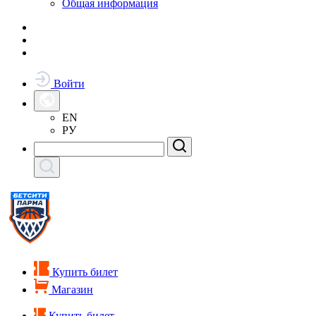
Общая информация
Войти
EN
РУ
Купить билет
Магазин
Купить билет