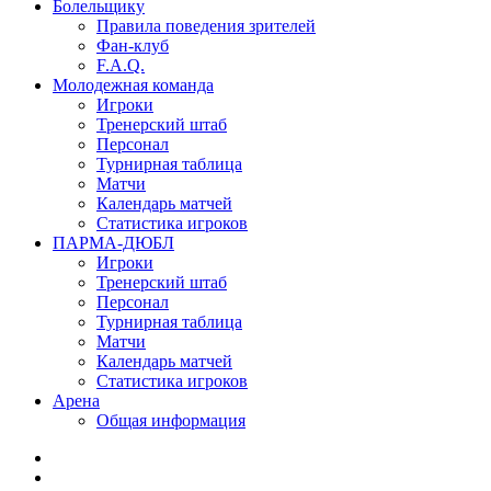
Болельщику
Правила поведения зрителей
Фан-клуб
F.A.Q.
Молодежная команда
Игроки
Тренерский штаб
Персонал
Турнирная таблица
Матчи
Календарь матчей
Статистика игроков
ПАРМА-ДЮБЛ
Игроки
Тренерский штаб
Персонал
Турнирная таблица
Матчи
Календарь матчей
Статистика игроков
Арена
Общая информация