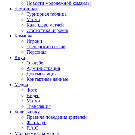
Новости молодежной команды
Чемпионат
Турнирная таблица
Матчи
Календарь матчей
Статистика игроков
Команда
Игроки
Тренерский состав
Персонал
Клуб
О клубе
Администрация
Документация
Контактные данные
Медиа
Фото
Видео
Матчи
Трансляция
Болельщику
Правила поведения зрителей
Фан-клуб
F.A.Q.
Молодежная команда