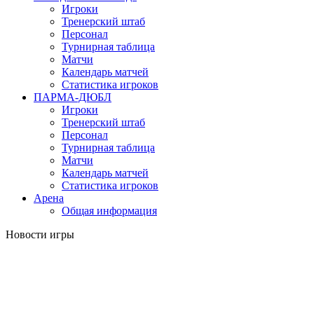
Игроки
Тренерский штаб
Персонал
Турнирная таблица
Матчи
Календарь матчей
Статистика игроков
ПАРМА-ДЮБЛ
Игроки
Тренерский штаб
Персонал
Турнирная таблица
Матчи
Календарь матчей
Статистика игроков
Арена
Общая информация
Новости игры