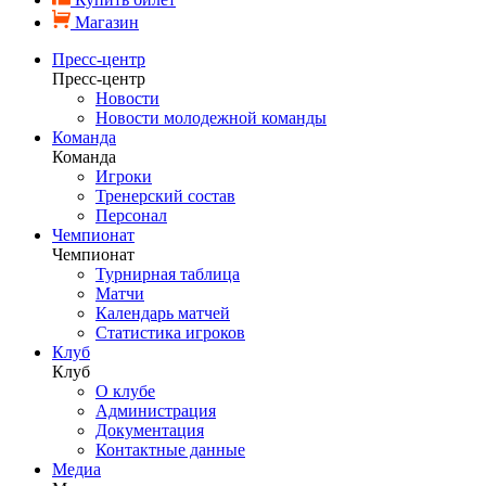
Магазин
Пресс-центр
Пресс-центр
Новости
Новости молодежной команды
Команда
Команда
Игроки
Тренерский состав
Персонал
Чемпионат
Чемпионат
Турнирная таблица
Матчи
Календарь матчей
Статистика игроков
Клуб
Клуб
О клубе
Администрация
Документация
Контактные данные
Медиа