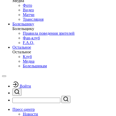
Медиа
Фото
Видео
Матчи
Трансляция
Болельщику
Болельщику
Правила поведения зрителей
Фан-клуб
F.A.Q.
Остальное
Остальное
Клуб
Медиа
Болельщикам
Войти
Пресс-центр
Новости