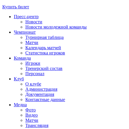
Купить билет
Пресс-центр
Новости
Новости молодежной команды
Чемпионат
Турнирная таблица
Матчи
Календарь матчей
Статистика игроков
Команда
Игроки
Тренерский состав
Персонал
Клуб
О клубе
Администрация
Документация
Контактные данные
Медиа
Фото
Видео
Матчи
Трансляция