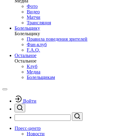
Медиа
Фото
Видео
Матчи
Трансляция
Болельщику
Болельщику
Правила поведения зрителей
Фан-клуб
F.A.Q.
Остальное
Остальное
Клуб
Медиа
Болельщикам
Войти
Пресс-центр
Новости