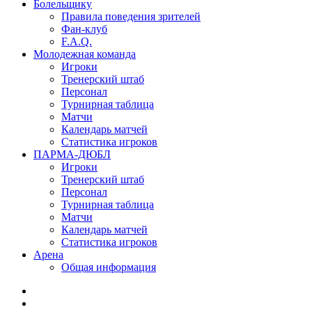
Болельщику
Правила поведения зрителей
Фан-клуб
F.A.Q.
Молодежная команда
Игроки
Тренерский штаб
Персонал
Турнирная таблица
Матчи
Календарь матчей
Статистика игроков
ПАРМА-ДЮБЛ
Игроки
Тренерский штаб
Персонал
Турнирная таблица
Матчи
Календарь матчей
Статистика игроков
Арена
Общая информация