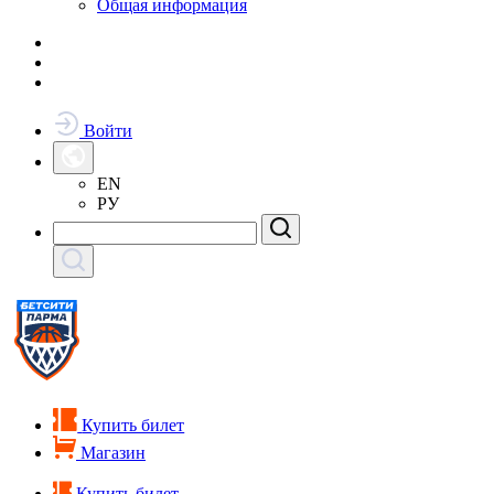
Общая информация
Войти
EN
РУ
Купить билет
Магазин
Купить билет