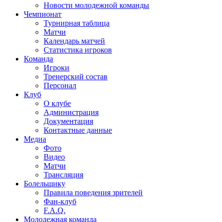
Новости молодежной команды
Чемпионат
Турнирная таблица
Матчи
Календарь матчей
Статистика игроков
Команда
Игроки
Тренерский состав
Персонал
Клуб
О клубе
Администрация
Документация
Контактные данные
Медиа
Фото
Видео
Матчи
Трансляция
Болельщику
Правила поведения зрителей
Фан-клуб
F.A.Q.
Молодежная команда