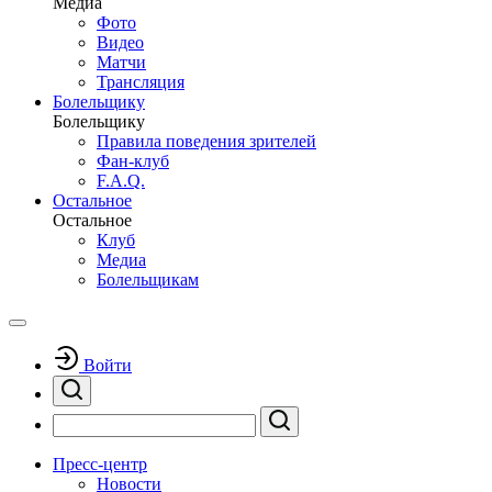
Медиа
Фото
Видео
Матчи
Трансляция
Болельщику
Болельщику
Правила поведения зрителей
Фан-клуб
F.A.Q.
Остальное
Остальное
Клуб
Медиа
Болельщикам
Войти
Пресс-центр
Новости