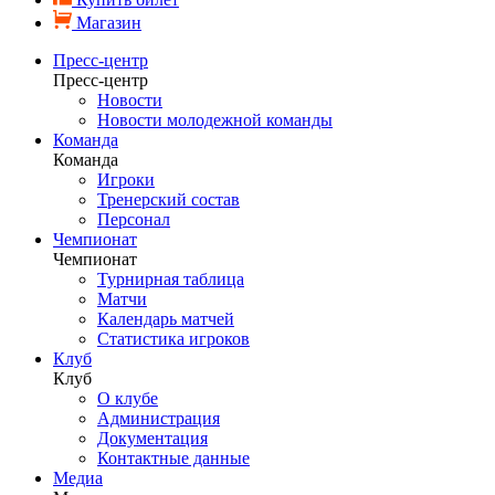
Магазин
Пресс-центр
Пресс-центр
Новости
Новости молодежной команды
Команда
Команда
Игроки
Тренерский состав
Персонал
Чемпионат
Чемпионат
Турнирная таблица
Матчи
Календарь матчей
Статистика игроков
Клуб
Клуб
О клубе
Администрация
Документация
Контактные данные
Медиа