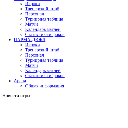
Игроки
Тренерский штаб
Персонал
Турнирная таблица
Матчи
Календарь матчей
Статистика игроков
ПАРМА-ДЮБЛ
Игроки
Тренерский штаб
Персонал
Турнирная таблица
Матчи
Календарь матчей
Статистика игроков
Арена
Общая информация
Новости игры