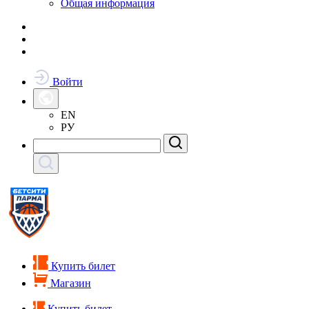
Общая информация
Войти
EN
РУ
Купить билет
Магазин
Купить билет