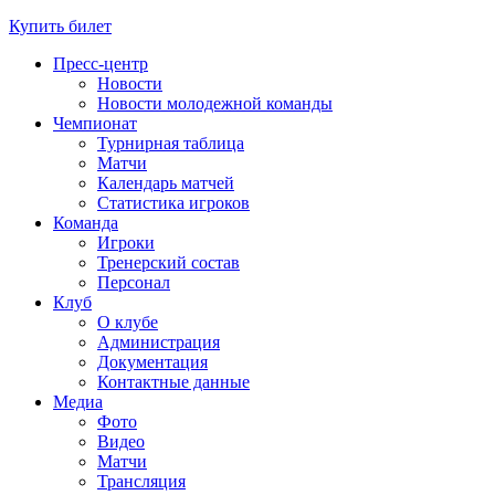
Купить билет
Пресс-центр
Новости
Новости молодежной команды
Чемпионат
Турнирная таблица
Матчи
Календарь матчей
Статистика игроков
Команда
Игроки
Тренерский состав
Персонал
Клуб
О клубе
Администрация
Документация
Контактные данные
Медиа
Фото
Видео
Матчи
Трансляция