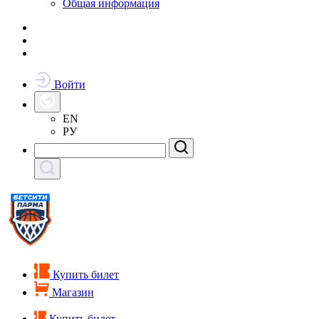
Общая информация
Войти
EN
РУ
Купить билет
Магазин
Купить билет