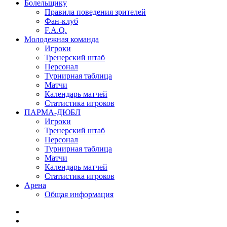
Болельщику
Правила поведения зрителей
Фан-клуб
F.A.Q.
Молодежная команда
Игроки
Тренерский штаб
Персонал
Турнирная таблица
Матчи
Календарь матчей
Статистика игроков
ПАРМА-ДЮБЛ
Игроки
Тренерский штаб
Персонал
Турнирная таблица
Матчи
Календарь матчей
Статистика игроков
Арена
Общая информация