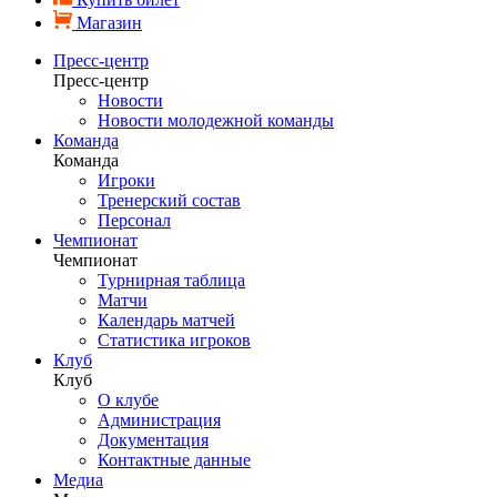
Магазин
Пресс-центр
Пресс-центр
Новости
Новости молодежной команды
Команда
Команда
Игроки
Тренерский состав
Персонал
Чемпионат
Чемпионат
Турнирная таблица
Матчи
Календарь матчей
Статистика игроков
Клуб
Клуб
О клубе
Администрация
Документация
Контактные данные
Медиа