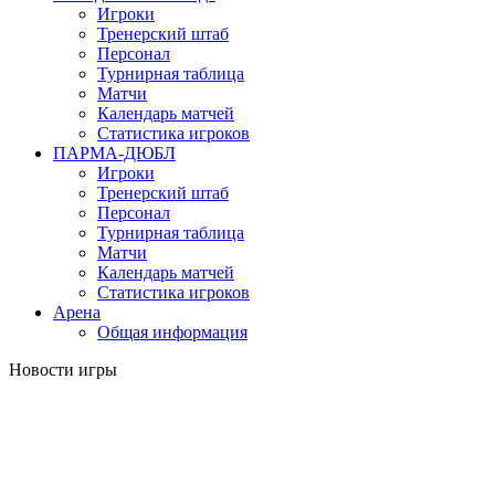
Игроки
Тренерский штаб
Персонал
Турнирная таблица
Матчи
Календарь матчей
Статистика игроков
ПАРМА-ДЮБЛ
Игроки
Тренерский штаб
Персонал
Турнирная таблица
Матчи
Календарь матчей
Статистика игроков
Арена
Общая информация
Новости игры