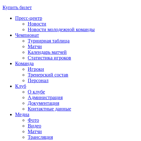
Купить билет
Пресс-центр
Новости
Новости молодежной команды
Чемпионат
Турнирная таблица
Матчи
Календарь матчей
Статистика игроков
Команда
Игроки
Тренерский состав
Персонал
Клуб
О клубе
Администрация
Документация
Контактные данные
Медиа
Фото
Видео
Матчи
Трансляция