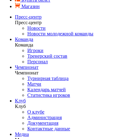
Магазин
Пресс-центр
Пресс-центр
Новости
Новости молодежной команды
Команда
Команда
Игроки
Тренерский состав
Персонал
Чемпионат
Чемпионат
Турнирная таблица
Матчи
Календарь матчей
Статистика игроков
Клуб
Клуб
О клубе
Администрация
Документация
Контактные данные
Медиа