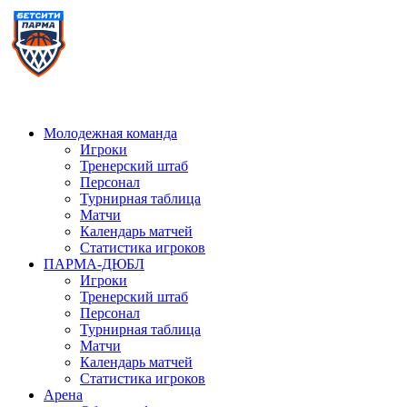
Молодежная команда
Игроки
Тренерский штаб
Персонал
Турнирная таблица
Матчи
Календарь матчей
Статистика игроков
ПАРМА-ДЮБЛ
Игроки
Тренерский штаб
Персонал
Турнирная таблица
Матчи
Календарь матчей
Статистика игроков
Арена