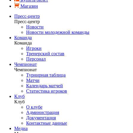
Магазин
Пресс-центр
Пресс-центр
Новости
Новости молодежной команды
Команда
Команда
Игроки
Тренерский состав
Персонал
Чемпионат
Чемпионат
Турнирная таблица
Матчи
Календарь матчей
Статистика игроков
Клуб
Клуб
О клубе
Администрация
Документация
Контактные данные
Медиа