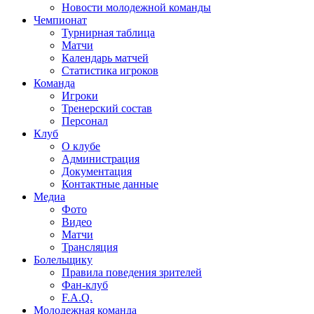
Новости молодежной команды
Чемпионат
Турнирная таблица
Матчи
Календарь матчей
Статистика игроков
Команда
Игроки
Тренерский состав
Персонал
Клуб
О клубе
Администрация
Документация
Контактные данные
Медиа
Фото
Видео
Матчи
Трансляция
Болельщику
Правила поведения зрителей
Фан-клуб
F.A.Q.
Молодежная команда