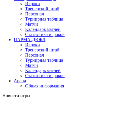
Игроки
Тренерский штаб
Персонал
Турнирная таблица
Матчи
Календарь матчей
Статистика игроков
ПАРМА-ДЮБЛ
Игроки
Тренерский штаб
Персонал
Турнирная таблица
Матчи
Календарь матчей
Статистика игроков
Арена
Общая информация
Новости игры