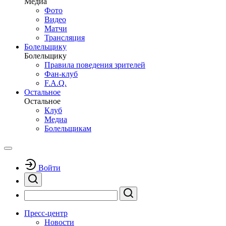
Медиа
Фото
Видео
Матчи
Трансляция
Болельщику
Болельщику
Правила поведения зрителей
Фан-клуб
F.A.Q.
Остальное
Остальное
Клуб
Медиа
Болельщикам
Войти
Пресс-центр
Новости