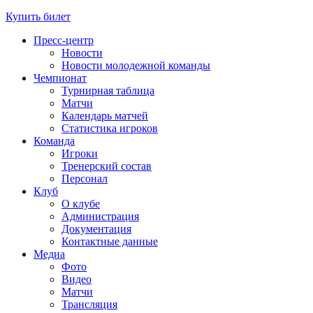
Купить билет
Пресс-центр
Новости
Новости молодежной команды
Чемпионат
Турнирная таблица
Матчи
Календарь матчей
Статистика игроков
Команда
Игроки
Тренерский состав
Персонал
Клуб
О клубе
Администрация
Документация
Контактные данные
Медиа
Фото
Видео
Матчи
Трансляция