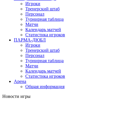
Игроки
Тренерский штаб
Персонал
Турнирная таблица
Матчи
Календарь матчей
Статистика игроков
ПАРМА-ДЮБЛ
Игроки
Тренерский штаб
Персонал
Турнирная таблица
Матчи
Календарь матчей
Статистика игроков
Арена
Общая информация
Новости игры