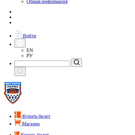
Общая информация
Войти
EN
РУ
Купить билет
Магазин
Купить билет