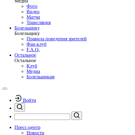
Медиа
Фото
Видео
Матчи
Трансляция
Болельщику
Болельщику
Правила поведения зрителей
Фан-клуб
F.A.Q.
Остальное
Остальное
Клуб
Медиа
Болельщикам
Войти
Пресс-центр
Новости