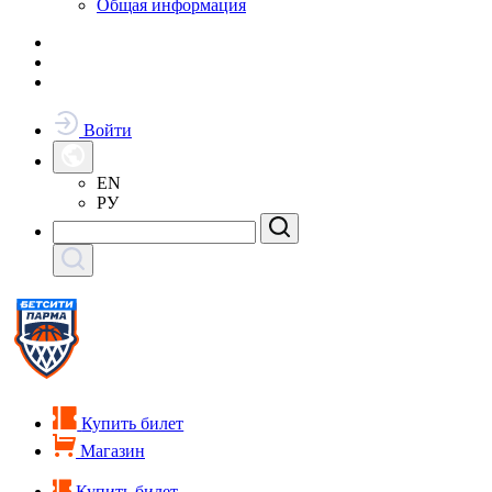
Общая информация
Войти
EN
РУ
Купить билет
Магазин
Купить билет