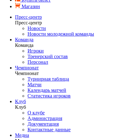
Магазин
Пресс-центр
Пресс-центр
Новости
Новости молодежной команды
Команда
Команда
Игроки
Тренерский состав
Персонал
Чемпионат
Чемпионат
Турнирная таблица
Матчи
Календарь матчей
Статистика игроков
Клуб
Клуб
О клубе
Администрация
Документация
Контактные данные
Медиа