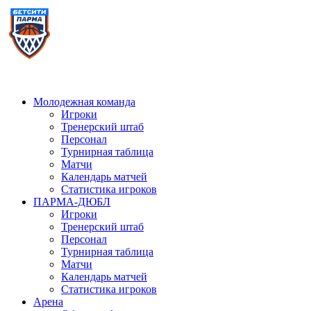
Молодежная команда
Игроки
Тренерский штаб
Персонал
Турнирная таблица
Матчи
Календарь матчей
Статистика игроков
ПАРМА-ДЮБЛ
Игроки
Тренерский штаб
Персонал
Турнирная таблица
Матчи
Календарь матчей
Статистика игроков
Арена