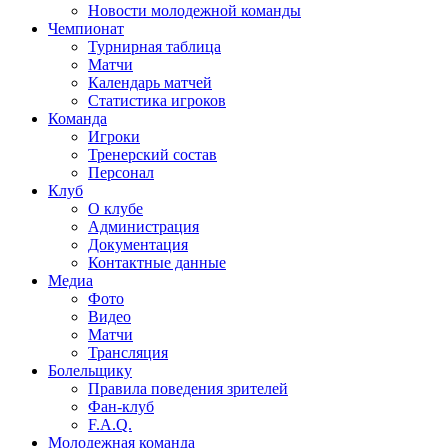
Новости молодежной команды
Чемпионат
Турнирная таблица
Матчи
Календарь матчей
Статистика игроков
Команда
Игроки
Тренерский состав
Персонал
Клуб
О клубе
Администрация
Документация
Контактные данные
Медиа
Фото
Видео
Матчи
Трансляция
Болельщику
Правила поведения зрителей
Фан-клуб
F.A.Q.
Молодежная команда