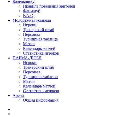
Болельщику
Правила поведения зрителей
Фан-клуб
F.A.Q.
Молодежная команда
Игроки
Тренерский штаб
Персонал
Турнирная таблица
Матчи
Календарь матчей
Статистика игроков
ПАРМА-ДЮБЛ
Игроки
Тренерский штаб
Персонал
Турнирная таблица
Матчи
Календарь матчей
Статистика игроков
Арена
Общая информация