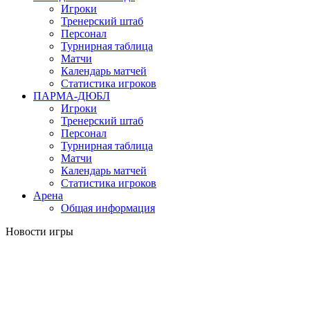
Игроки
Тренерский штаб
Персонал
Турнирная таблица
Матчи
Календарь матчей
Статистика игроков
ПАРМА-ДЮБЛ
Игроки
Тренерский штаб
Персонал
Турнирная таблица
Матчи
Календарь матчей
Статистика игроков
Арена
Общая информация
Новости игры