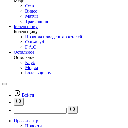
Медиа
Фото
Видео
Матчи
Трансляция
Болельщику
Болельщику
Правила поведения зрителей
Фан-клуб
F.A.Q.
Остальное
Остальное
Клуб
Медиа
Болельщикам
Войти
Пресс-центр
Новости