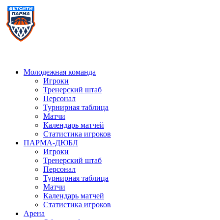
Молодежная команда
Игроки
Тренерский штаб
Персонал
Турнирная таблица
Матчи
Календарь матчей
Статистика игроков
ПАРМА-ДЮБЛ
Игроки
Тренерский штаб
Персонал
Турнирная таблица
Матчи
Календарь матчей
Статистика игроков
Арена