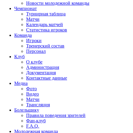
Новости молодежной команды
Чемпионат
Турнирная таблица
Матчи
Календарь матчей
Статистика игроков
Команда
Игроки
Тренерский состав
Персонал
Клуб
О клубе
Администрация
Документация
Контактные данные
Медиа
Фото
Видео
Матчи
Трансляция
Болельщику
Правила поведения зрителей
Фан-клуб
F.A.Q.
Молодежная команда