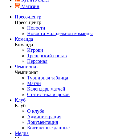
Магазин
Пресс-центр
Пресс-центр
Новости
Новости молодежной команды
Команда
Команда
Игроки
Тренерский состав
Персонал
Чемпионат
Чемпионат
Турнирная таблица
Матчи
Календарь матчей
Статистика игроков
Клуб
Клуб
О клубе
Администрация
Документация
Контактные данные
Медиа