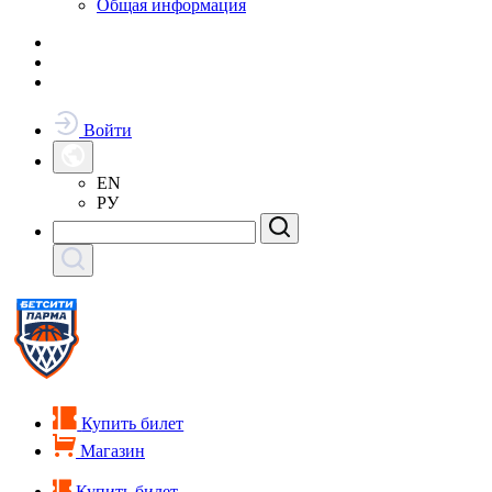
Общая информация
Войти
EN
РУ
Купить билет
Магазин
Купить билет