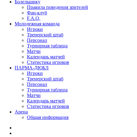
Болельщику
Правила поведения зрителей
Фан-клуб
F.A.Q.
Молодежная команда
Игроки
Тренерский штаб
Персонал
Турнирная таблица
Матчи
Календарь матчей
Статистика игроков
ПАРМА-ДЮБЛ
Игроки
Тренерский штаб
Персонал
Турнирная таблица
Матчи
Календарь матчей
Статистика игроков
Арена
Общая информация