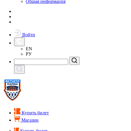
Общая информация
Войти
EN
РУ
Купить билет
Магазин
Купить билет