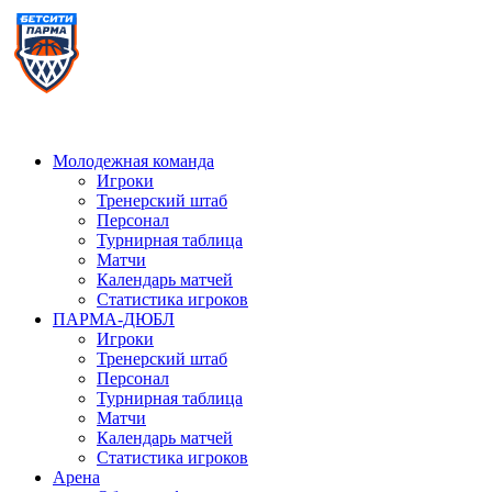
Молодежная команда
Игроки
Тренерский штаб
Персонал
Турнирная таблица
Матчи
Календарь матчей
Статистика игроков
ПАРМА-ДЮБЛ
Игроки
Тренерский штаб
Персонал
Турнирная таблица
Матчи
Календарь матчей
Статистика игроков
Арена