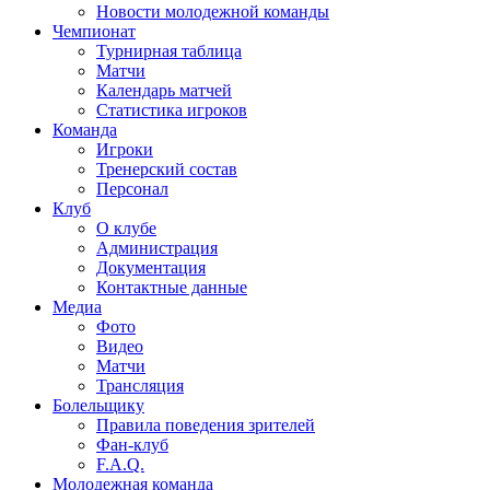
Новости молодежной команды
Чемпионат
Турнирная таблица
Матчи
Календарь матчей
Статистика игроков
Команда
Игроки
Тренерский состав
Персонал
Клуб
О клубе
Администрация
Документация
Контактные данные
Медиа
Фото
Видео
Матчи
Трансляция
Болельщику
Правила поведения зрителей
Фан-клуб
F.A.Q.
Молодежная команда