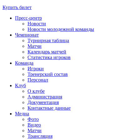
Купить билет
Пресс-центр
Новости
Новости молодежной команды
Чемпионат
Турнирная таблица
Матчи
Календарь матчей
Статистика игроков
Команда
Игроки
Тренерский состав
Персонал
Клуб
О клубе
Администрация
Документация
Контактные данные
Медиа
Фото
Видео
Матчи
Трансляция