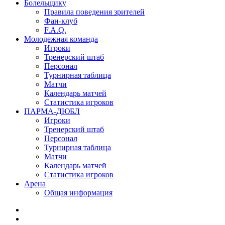
Болельщику
Правила поведения зрителей
Фан-клуб
F.A.Q.
Молодежная команда
Игроки
Тренерский штаб
Персонал
Турнирная таблица
Матчи
Календарь матчей
Статистика игроков
ПАРМА-ДЮБЛ
Игроки
Тренерский штаб
Персонал
Турнирная таблица
Матчи
Календарь матчей
Статистика игроков
Арена
Общая информация