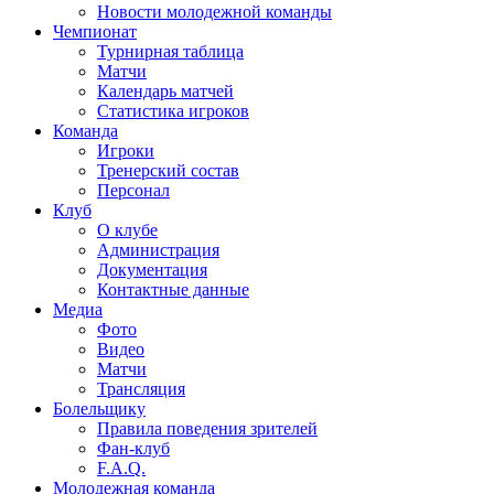
Новости молодежной команды
Чемпионат
Турнирная таблица
Матчи
Календарь матчей
Статистика игроков
Команда
Игроки
Тренерский состав
Персонал
Клуб
О клубе
Администрация
Документация
Контактные данные
Медиа
Фото
Видео
Матчи
Трансляция
Болельщику
Правила поведения зрителей
Фан-клуб
F.A.Q.
Молодежная команда