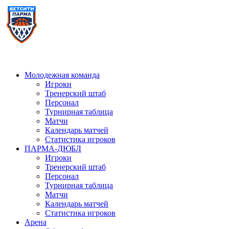
Молодежная команда
Игроки
Тренерский штаб
Персонал
Турнирная таблица
Матчи
Календарь матчей
Статистика игроков
ПАРМА-ДЮБЛ
Игроки
Тренерский штаб
Персонал
Турнирная таблица
Матчи
Календарь матчей
Статистика игроков
Арена