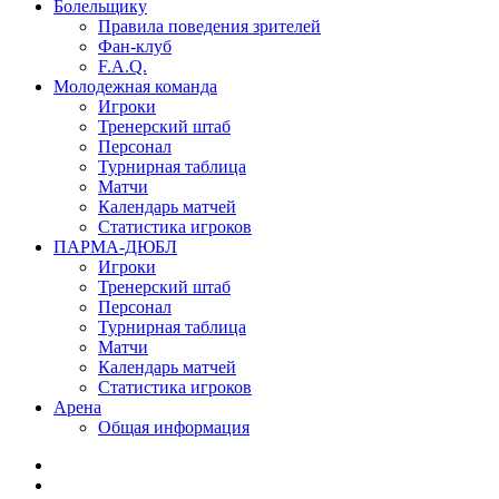
Болельщику
Правила поведения зрителей
Фан-клуб
F.A.Q.
Молодежная команда
Игроки
Тренерский штаб
Персонал
Турнирная таблица
Матчи
Календарь матчей
Статистика игроков
ПАРМА-ДЮБЛ
Игроки
Тренерский штаб
Персонал
Турнирная таблица
Матчи
Календарь матчей
Статистика игроков
Арена
Общая информация