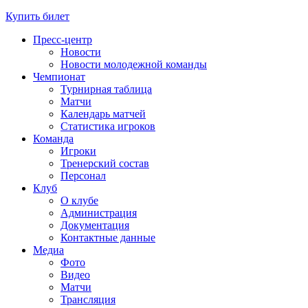
Купить билет
Пресс-центр
Новости
Новости молодежной команды
Чемпионат
Турнирная таблица
Матчи
Календарь матчей
Статистика игроков
Команда
Игроки
Тренерский состав
Персонал
Клуб
О клубе
Администрация
Документация
Контактные данные
Медиа
Фото
Видео
Матчи
Трансляция