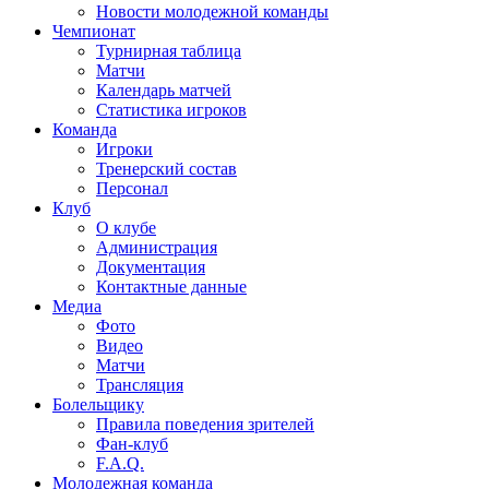
Новости молодежной команды
Чемпионат
Турнирная таблица
Матчи
Календарь матчей
Статистика игроков
Команда
Игроки
Тренерский состав
Персонал
Клуб
О клубе
Администрация
Документация
Контактные данные
Медиа
Фото
Видео
Матчи
Трансляция
Болельщику
Правила поведения зрителей
Фан-клуб
F.A.Q.
Молодежная команда