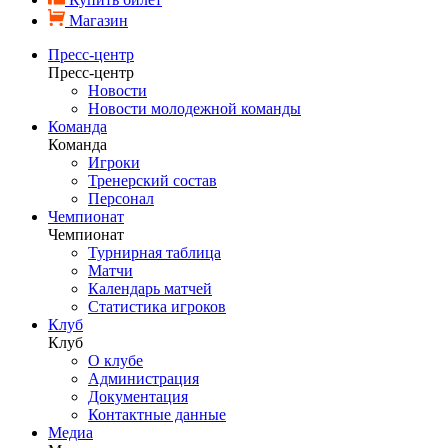
Магазин
Пресс-центр
Пресс-центр
Новости
Новости молодежной команды
Команда
Команда
Игроки
Тренерский состав
Персонал
Чемпионат
Чемпионат
Турнирная таблица
Матчи
Календарь матчей
Статистика игроков
Клуб
Клуб
О клубе
Администрация
Документация
Контактные данные
Медиа