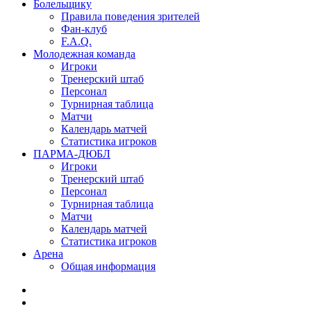
Болельщику
Правила поведения зрителей
Фан-клуб
F.A.Q.
Молодежная команда
Игроки
Тренерский штаб
Персонал
Турнирная таблица
Матчи
Календарь матчей
Статистика игроков
ПАРМА-ДЮБЛ
Игроки
Тренерский штаб
Персонал
Турнирная таблица
Матчи
Календарь матчей
Статистика игроков
Арена
Общая информация