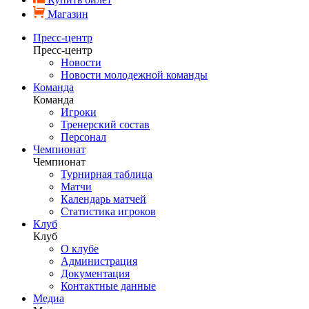
Магазин
Пресс-центр
Пресс-центр
Новости
Новости молодежной команды
Команда
Команда
Игроки
Тренерский состав
Персонал
Чемпионат
Чемпионат
Турнирная таблица
Матчи
Календарь матчей
Статистика игроков
Клуб
Клуб
О клубе
Администрация
Документация
Контактные данные
Медиа