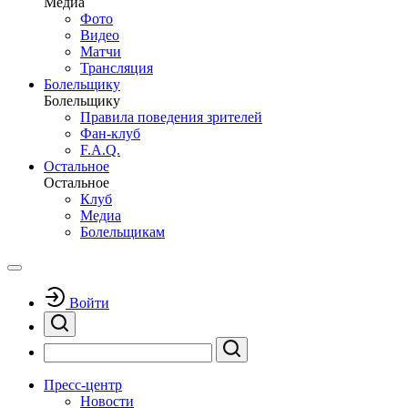
Медиа
Фото
Видео
Матчи
Трансляция
Болельщику
Болельщику
Правила поведения зрителей
Фан-клуб
F.A.Q.
Остальное
Остальное
Клуб
Медиа
Болельщикам
Войти
Пресс-центр
Новости