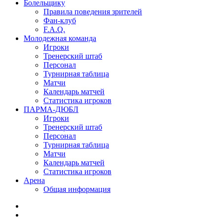
Болельщику
Правила поведения зрителей
Фан-клуб
F.A.Q.
Молодежная команда
Игроки
Тренерский штаб
Персонал
Турнирная таблица
Матчи
Календарь матчей
Статистика игроков
ПАРМА-ДЮБЛ
Игроки
Тренерский штаб
Персонал
Турнирная таблица
Матчи
Календарь матчей
Статистика игроков
Арена
Общая информация