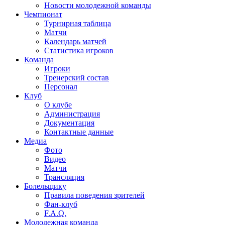
Новости молодежной команды
Чемпионат
Турнирная таблица
Матчи
Календарь матчей
Статистика игроков
Команда
Игроки
Тренерский состав
Персонал
Клуб
О клубе
Администрация
Документация
Контактные данные
Медиа
Фото
Видео
Матчи
Трансляция
Болельщику
Правила поведения зрителей
Фан-клуб
F.A.Q.
Молодежная команда