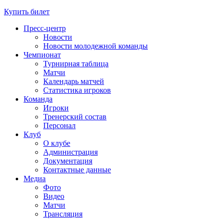
Купить билет
Пресс-центр
Новости
Новости молодежной команды
Чемпионат
Турнирная таблица
Матчи
Календарь матчей
Статистика игроков
Команда
Игроки
Тренерский состав
Персонал
Клуб
О клубе
Администрация
Документация
Контактные данные
Медиа
Фото
Видео
Матчи
Трансляция