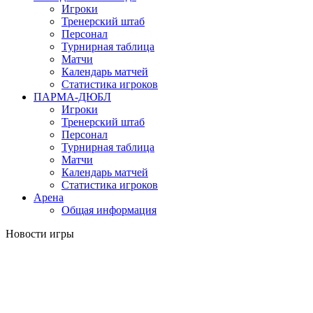
Игроки
Тренерский штаб
Персонал
Турнирная таблица
Матчи
Календарь матчей
Статистика игроков
ПАРМА-ДЮБЛ
Игроки
Тренерский штаб
Персонал
Турнирная таблица
Матчи
Календарь матчей
Статистика игроков
Арена
Общая информация
Новости игры