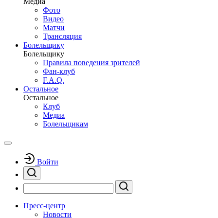
Медиа
Фото
Видео
Матчи
Трансляция
Болельщику
Болельщику
Правила поведения зрителей
Фан-клуб
F.A.Q.
Остальное
Остальное
Клуб
Медиа
Болельщикам
Войти
Пресс-центр
Новости