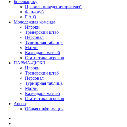
Болельщику
Правила поведения зрителей
Фан-клуб
F.A.Q.
Молодежная команда
Игроки
Тренерский штаб
Персонал
Турнирная таблица
Матчи
Календарь матчей
Статистика игроков
ПАРМА-ДЮБЛ
Игроки
Тренерский штаб
Персонал
Турнирная таблица
Матчи
Календарь матчей
Статистика игроков
Арена
Общая информация