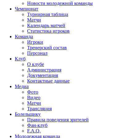
Новости молодежной команды
Чемпионат
Турнирная таблица
Матчи
Календарь матчей
Статистика игроков
Команда
Игроки
Тренерский состав
Персонал
Клуб
О клубе
Администрация
Документация
Контактные данные
Медиа
Фото
Видео
Матчи
Трансляция
Болельщику
Правила поведения зрителей
Фан-клуб
F.A.Q.
Молодежная команда