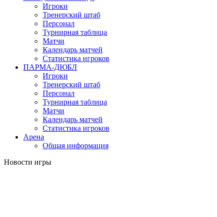
Игроки
Тренерский штаб
Персонал
Турнирная таблица
Матчи
Календарь матчей
Статистика игроков
ПАРМА-ДЮБЛ
Игроки
Тренерский штаб
Персонал
Турнирная таблица
Матчи
Календарь матчей
Статистика игроков
Арена
Общая информация
Новости игры