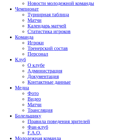
Новости молодежной команды
Чемпионат
Турнирная таблица
Матчи
Календарь матчей
Статистика игроков
Команда
Игроки
Тренерский состав
Персонал
Клуб
О клубе
Администрация
Документация
Контактные данные
Медиа
Фото
Видео
Матчи
Трансляция
Болельщику
Правила поведения зрителей
Фан-клуб
F.A.Q.
Молодежная команда