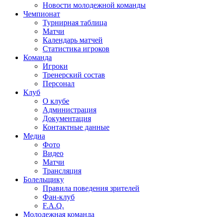
Новости молодежной команды
Чемпионат
Турнирная таблица
Матчи
Календарь матчей
Статистика игроков
Команда
Игроки
Тренерский состав
Персонал
Клуб
О клубе
Администрация
Документация
Контактные данные
Медиа
Фото
Видео
Матчи
Трансляция
Болельщику
Правила поведения зрителей
Фан-клуб
F.A.Q.
Молодежная команда