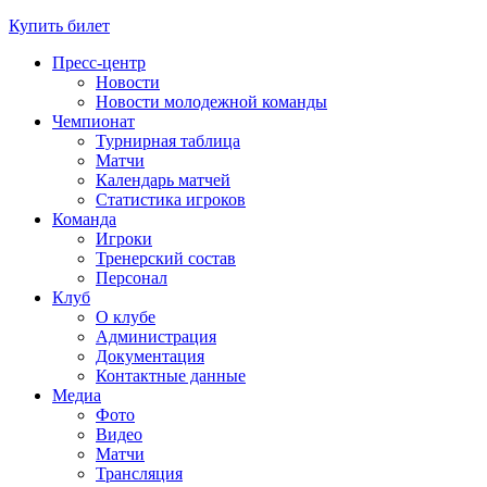
Купить билет
Пресс-центр
Новости
Новости молодежной команды
Чемпионат
Турнирная таблица
Матчи
Календарь матчей
Статистика игроков
Команда
Игроки
Тренерский состав
Персонал
Клуб
О клубе
Администрация
Документация
Контактные данные
Медиа
Фото
Видео
Матчи
Трансляция