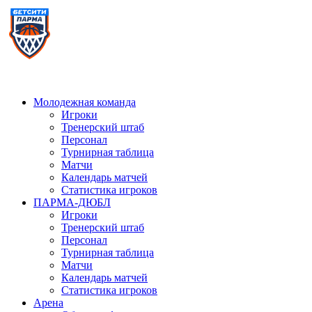
Молодежная команда
Игроки
Тренерский штаб
Персонал
Турнирная таблица
Матчи
Календарь матчей
Статистика игроков
ПАРМА-ДЮБЛ
Игроки
Тренерский штаб
Персонал
Турнирная таблица
Матчи
Календарь матчей
Статистика игроков
Арена