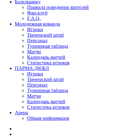
Болельщику
Правила поведения зрителей
Фан-клуб
F.A.Q.
Молодежная команда
Игроки
Тренерский штаб
Персонал
Турнирная таблица
Матчи
Календарь матчей
Статистика игроков
ПАРМА-ДЮБЛ
Игроки
Тренерский штаб
Персонал
Турнирная таблица
Матчи
Календарь матчей
Статистика игроков
Арена
Общая информация