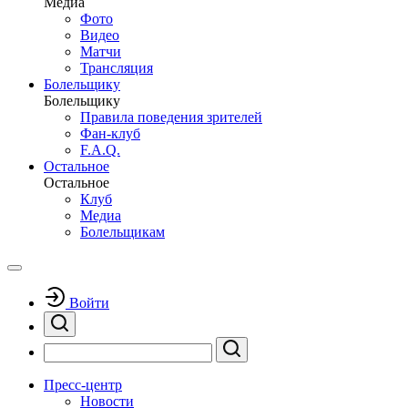
Медиа
Фото
Видео
Матчи
Трансляция
Болельщику
Болельщику
Правила поведения зрителей
Фан-клуб
F.A.Q.
Остальное
Остальное
Клуб
Медиа
Болельщикам
Войти
Пресс-центр
Новости