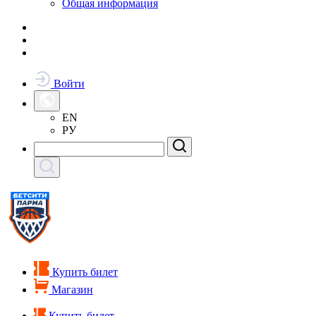
Общая информация
Войти
EN
РУ
Купить билет
Магазин
Купить билет