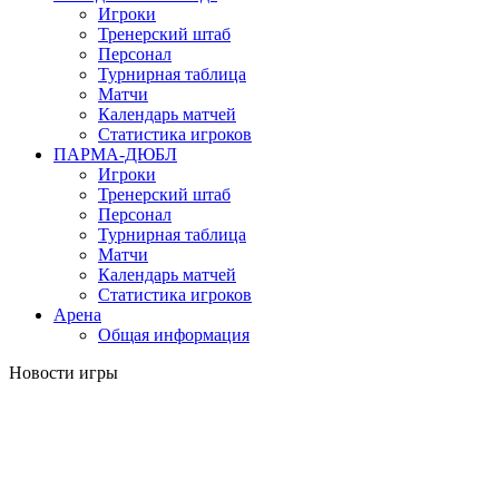
Игроки
Тренерский штаб
Персонал
Турнирная таблица
Матчи
Календарь матчей
Статистика игроков
ПАРМА-ДЮБЛ
Игроки
Тренерский штаб
Персонал
Турнирная таблица
Матчи
Календарь матчей
Статистика игроков
Арена
Общая информация
Новости игры