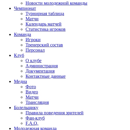
Новости молодежной команды
Чемпионат
Турнирная таблица
Матчи
Календарь матчей
Статистика игроков
Команда
Игроки
Тренерский состав
Персонал
Клуб
О клубе
Администрация
Документация
Контактные данные
Медиа
Фото
Видео
Матчи
Трансляция
Болельщику
Правила поведения зрителей
Фан-клуб
F.A.Q.
Молодежная команда