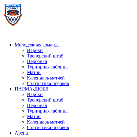
Молодежная команда
Игроки
Тренерский штаб
Персонал
Турнирная таблица
Матчи
Календарь матчей
Статистика игроков
ПАРМА-ДЮБЛ
Игроки
Тренерский штаб
Персонал
Турнирная таблица
Матчи
Календарь матчей
Статистика игроков
Арена