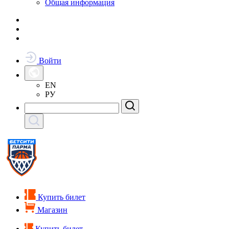
Общая информация
Войти
EN
РУ
Купить билет
Магазин
Купить билет