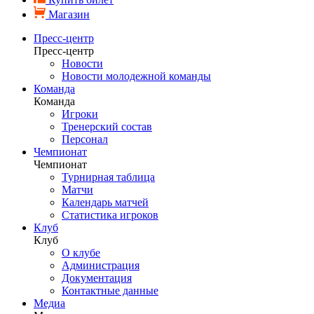
Магазин
Пресс-центр
Пресс-центр
Новости
Новости молодежной команды
Команда
Команда
Игроки
Тренерский состав
Персонал
Чемпионат
Чемпионат
Турнирная таблица
Матчи
Календарь матчей
Статистика игроков
Клуб
Клуб
О клубе
Администрация
Документация
Контактные данные
Медиа