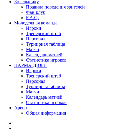
Болельщику
Правила поведения зрителей
Фан-клуб
F.A.Q.
Молодежная команда
Игроки
Тренерский штаб
Персонал
Турнирная таблица
Матчи
Календарь матчей
Статистика игроков
ПАРМА-ДЮБЛ
Игроки
Тренерский штаб
Персонал
Турнирная таблица
Матчи
Календарь матчей
Статистика игроков
Арена
Общая информация