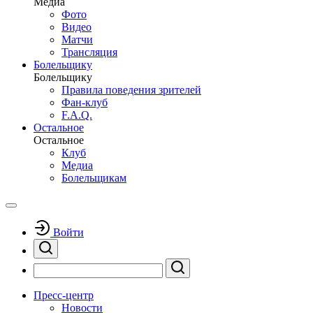
Медиа
Фото
Видео
Матчи
Трансляция
Болельщику
Болельщику
Правила поведения зрителей
Фан-клуб
F.A.Q.
Остальное
Остальное
Клуб
Медиа
Болельщикам
Войти
Пресс-центр
Новости