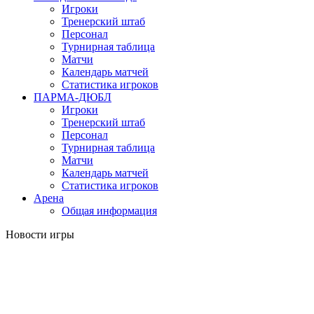
Игроки
Тренерский штаб
Персонал
Турнирная таблица
Матчи
Календарь матчей
Статистика игроков
ПАРМА-ДЮБЛ
Игроки
Тренерский штаб
Персонал
Турнирная таблица
Матчи
Календарь матчей
Статистика игроков
Арена
Общая информация
Новости игры