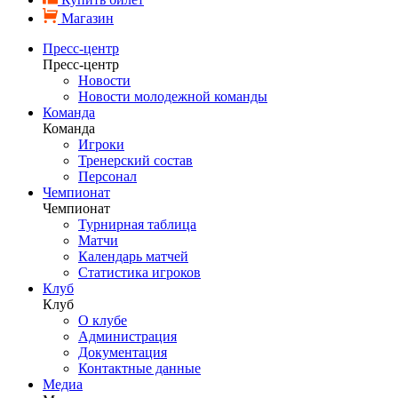
Магазин
Пресс-центр
Пресс-центр
Новости
Новости молодежной команды
Команда
Команда
Игроки
Тренерский состав
Персонал
Чемпионат
Чемпионат
Турнирная таблица
Матчи
Календарь матчей
Статистика игроков
Клуб
Клуб
О клубе
Администрация
Документация
Контактные данные
Медиа