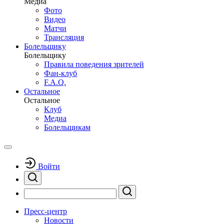
Медиа
Фото
Видео
Матчи
Трансляция
Болельщику
Болельщику
Правила поведения зрителей
Фан-клуб
F.A.Q.
Остальное
Остальное
Клуб
Медиа
Болельщикам
Войти
Пресс-центр
Новости