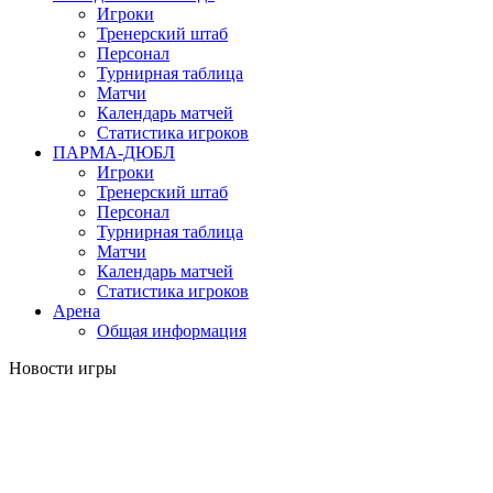
Игроки
Тренерский штаб
Персонал
Турнирная таблица
Матчи
Календарь матчей
Статистика игроков
ПАРМА-ДЮБЛ
Игроки
Тренерский штаб
Персонал
Турнирная таблица
Матчи
Календарь матчей
Статистика игроков
Арена
Общая информация
Новости игры