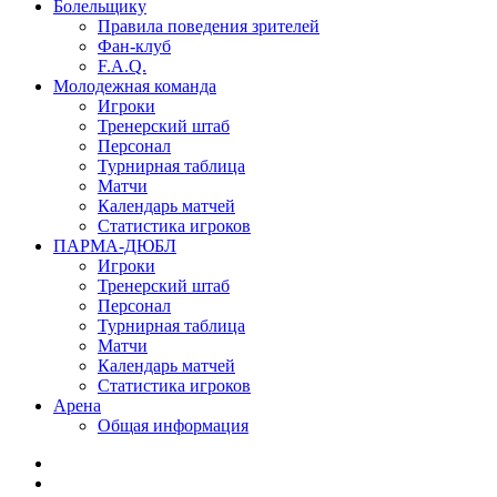
Болельщику
Правила поведения зрителей
Фан-клуб
F.A.Q.
Молодежная команда
Игроки
Тренерский штаб
Персонал
Турнирная таблица
Матчи
Календарь матчей
Статистика игроков
ПАРМА-ДЮБЛ
Игроки
Тренерский штаб
Персонал
Турнирная таблица
Матчи
Календарь матчей
Статистика игроков
Арена
Общая информация