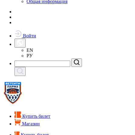
Общая информация
Войти
EN
РУ
Купить билет
Магазин
Купить билет