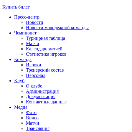
Купить билет
Пресс-центр
Новости
Новости молодежной команды
Чемпионат
Турнирная таблица
Матчи
Календарь матчей
Статистика игроков
Команда
Игроки
Тренерский состав
Персонал
Клуб
О клубе
Администрация
Документация
Контактные данные
Медиа
Фото
Видео
Матчи
Трансляция