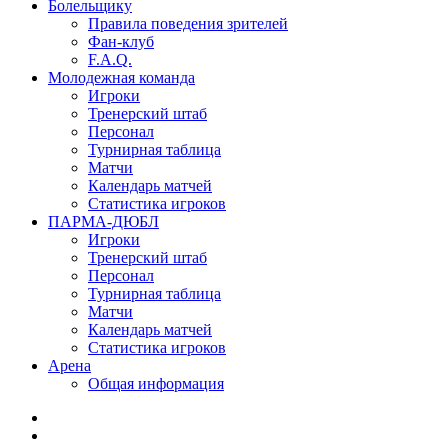
Болельщику
Правила поведения зрителей
Фан-клуб
F.A.Q.
Молодежная команда
Игроки
Тренерский штаб
Персонал
Турнирная таблица
Матчи
Календарь матчей
Статистика игроков
ПАРМА-ДЮБЛ
Игроки
Тренерский штаб
Персонал
Турнирная таблица
Матчи
Календарь матчей
Статистика игроков
Арена
Общая информация