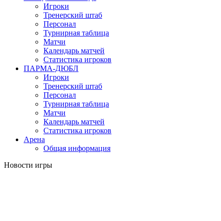
Игроки
Тренерский штаб
Персонал
Турнирная таблица
Матчи
Календарь матчей
Статистика игроков
ПАРМА-ДЮБЛ
Игроки
Тренерский штаб
Персонал
Турнирная таблица
Матчи
Календарь матчей
Статистика игроков
Арена
Общая информация
Новости игры