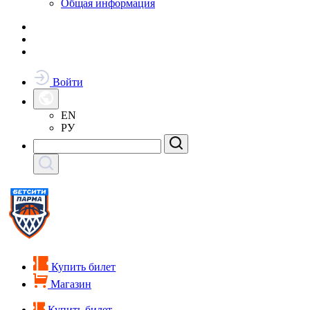
Общая информация
Войти
EN
РУ
Купить билет
Магазин
Купить билет