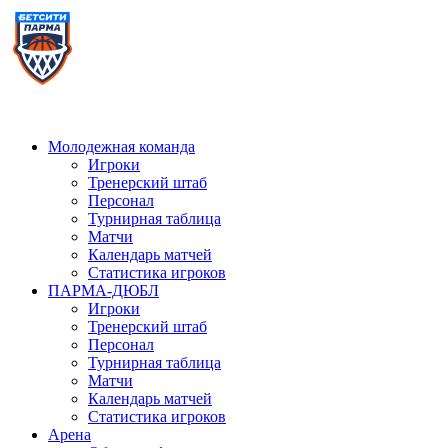
Молодежная команда
Игроки
Тренерский штаб
Персонал
Турнирная таблица
Матчи
Календарь матчей
Статистика игроков
ПАРМА-ДЮБЛ
Игроки
Тренерский штаб
Персонал
Турнирная таблица
Матчи
Календарь матчей
Статистика игроков
Арена