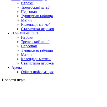
Игроки
Тренерский штаб
Персонал
Турнирная таблица
Матчи
Календарь матчей
Статистика игроков
ПАРМА-ДЮБЛ
Игроки
Тренерский штаб
Персонал
Турнирная таблица
Матчи
Календарь матчей
Статистика игроков
Арена
Общая информация
Новости игры