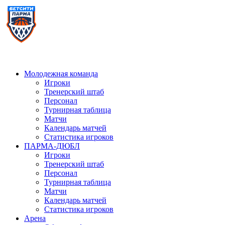
Молодежная команда
Игроки
Тренерский штаб
Персонал
Турнирная таблица
Матчи
Календарь матчей
Статистика игроков
ПАРМА-ДЮБЛ
Игроки
Тренерский штаб
Персонал
Турнирная таблица
Матчи
Календарь матчей
Статистика игроков
Арена