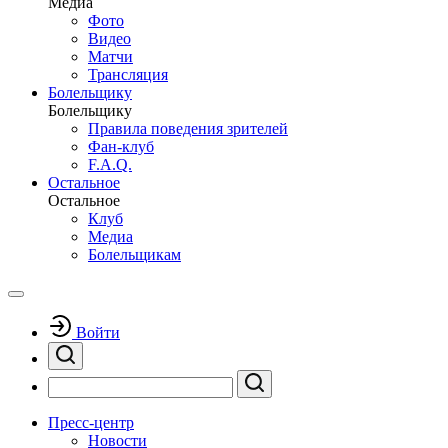
Медиа
Фото
Видео
Матчи
Трансляция
Болельщику
Болельщику
Правила поведения зрителей
Фан-клуб
F.A.Q.
Остальное
Остальное
Клуб
Медиа
Болельщикам
Войти
Пресс-центр
Новости