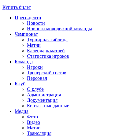
Купить билет
Пресс-центр
Новости
Новости молодежной команды
Чемпионат
Турнирная таблица
Матчи
Календарь матчей
Статистика игроков
Команда
Игроки
Тренерский состав
Персонал
Клуб
О клубе
Администрация
Документация
Контактные данные
Медиа
Фото
Видео
Матчи
Трансляция