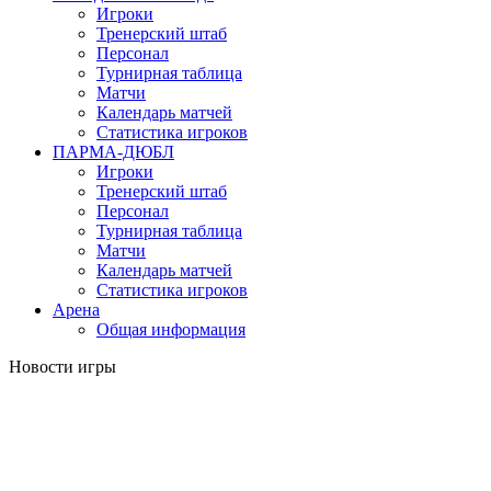
Игроки
Тренерский штаб
Персонал
Турнирная таблица
Матчи
Календарь матчей
Статистика игроков
ПАРМА-ДЮБЛ
Игроки
Тренерский штаб
Персонал
Турнирная таблица
Матчи
Календарь матчей
Статистика игроков
Арена
Общая информация
Новости игры