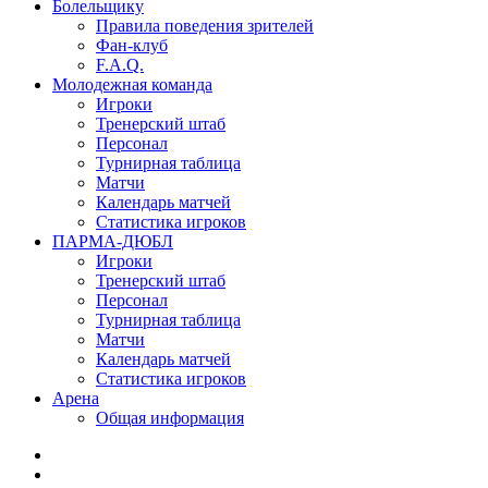
Болельщику
Правила поведения зрителей
Фан-клуб
F.A.Q.
Молодежная команда
Игроки
Тренерский штаб
Персонал
Турнирная таблица
Матчи
Календарь матчей
Статистика игроков
ПАРМА-ДЮБЛ
Игроки
Тренерский штаб
Персонал
Турнирная таблица
Матчи
Календарь матчей
Статистика игроков
Арена
Общая информация