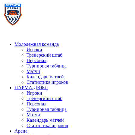
Молодежная команда
Игроки
Тренерский штаб
Персонал
Турнирная таблица
Матчи
Календарь матчей
Статистика игроков
ПАРМА-ДЮБЛ
Игроки
Тренерский штаб
Персонал
Турнирная таблица
Матчи
Календарь матчей
Статистика игроков
Арена