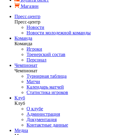
Магазин
Пресс-центр
Пресс-центр
Новости
Новости молодежной команды
Команда
Команда
Игроки
Тренерский состав
Персонал
Чемпионат
Чемпионат
Турнирная таблица
Матчи
Календарь матчей
Статистика игроков
Клуб
Клуб
О клубе
Администрация
Документация
Контактные данные
Медиа