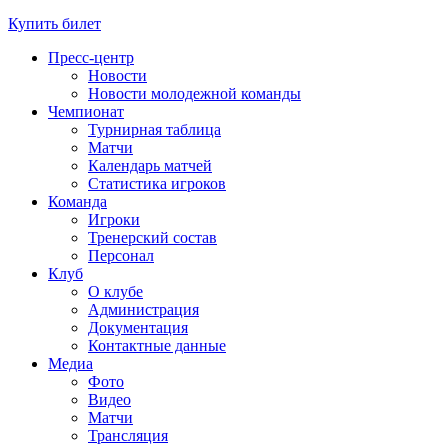
Купить билет
Пресс-центр
Новости
Новости молодежной команды
Чемпионат
Турнирная таблица
Матчи
Календарь матчей
Статистика игроков
Команда
Игроки
Тренерский состав
Персонал
Клуб
О клубе
Администрация
Документация
Контактные данные
Медиа
Фото
Видео
Матчи
Трансляция