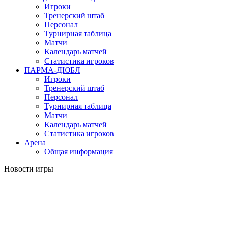
Игроки
Тренерский штаб
Персонал
Турнирная таблица
Матчи
Календарь матчей
Статистика игроков
ПАРМА-ДЮБЛ
Игроки
Тренерский штаб
Персонал
Турнирная таблица
Матчи
Календарь матчей
Статистика игроков
Арена
Общая информация
Новости игры