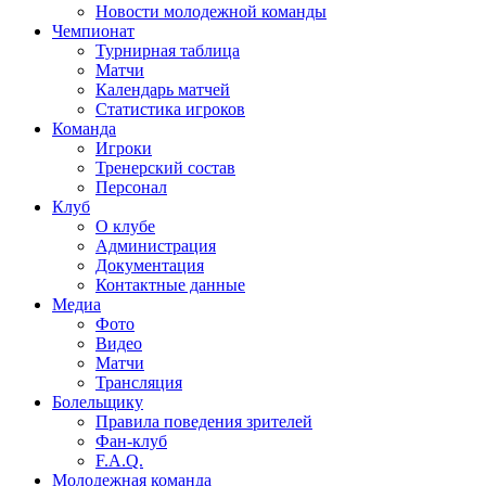
Новости молодежной команды
Чемпионат
Турнирная таблица
Матчи
Календарь матчей
Статистика игроков
Команда
Игроки
Тренерский состав
Персонал
Клуб
О клубе
Администрация
Документация
Контактные данные
Медиа
Фото
Видео
Матчи
Трансляция
Болельщику
Правила поведения зрителей
Фан-клуб
F.A.Q.
Молодежная команда