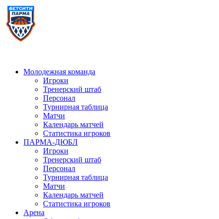
Молодежная команда
Игроки
Тренерский штаб
Персонал
Турнирная таблица
Матчи
Календарь матчей
Статистика игроков
ПАРМА-ДЮБЛ
Игроки
Тренерский штаб
Персонал
Турнирная таблица
Матчи
Календарь матчей
Статистика игроков
Арена