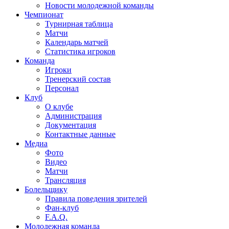
Новости молодежной команды
Чемпионат
Турнирная таблица
Матчи
Календарь матчей
Статистика игроков
Команда
Игроки
Тренерский состав
Персонал
Клуб
О клубе
Администрация
Документация
Контактные данные
Медиа
Фото
Видео
Матчи
Трансляция
Болельщику
Правила поведения зрителей
Фан-клуб
F.A.Q.
Молодежная команда