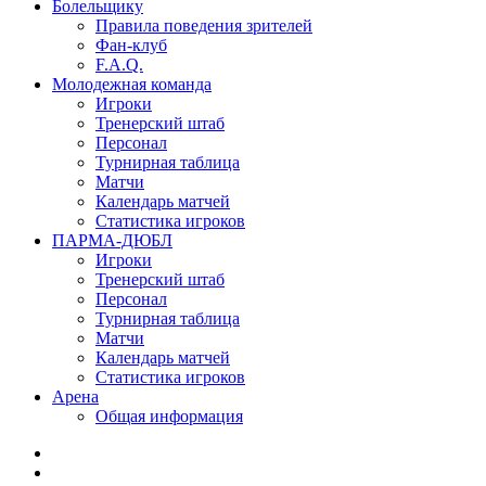
Болельщику
Правила поведения зрителей
Фан-клуб
F.A.Q.
Молодежная команда
Игроки
Тренерский штаб
Персонал
Турнирная таблица
Матчи
Календарь матчей
Статистика игроков
ПАРМА-ДЮБЛ
Игроки
Тренерский штаб
Персонал
Турнирная таблица
Матчи
Календарь матчей
Статистика игроков
Арена
Общая информация