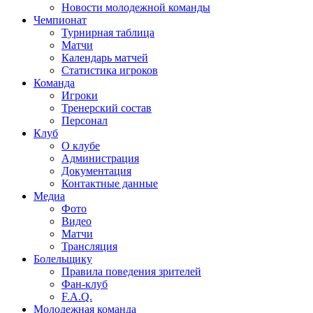
Новости молодежной команды
Чемпионат
Турнирная таблица
Матчи
Календарь матчей
Статистика игроков
Команда
Игроки
Тренерский состав
Персонал
Клуб
О клубе
Администрация
Документация
Контактные данные
Медиа
Фото
Видео
Матчи
Трансляция
Болельщику
Правила поведения зрителей
Фан-клуб
F.A.Q.
Молодежная команда