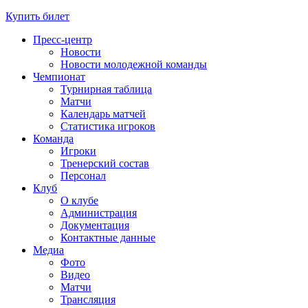
Купить билет
Пресс-центр
Новости
Новости молодежной команды
Чемпионат
Турнирная таблица
Матчи
Календарь матчей
Статистика игроков
Команда
Игроки
Тренерский состав
Персонал
Клуб
О клубе
Администрация
Документация
Контактные данные
Медиа
Фото
Видео
Матчи
Трансляция