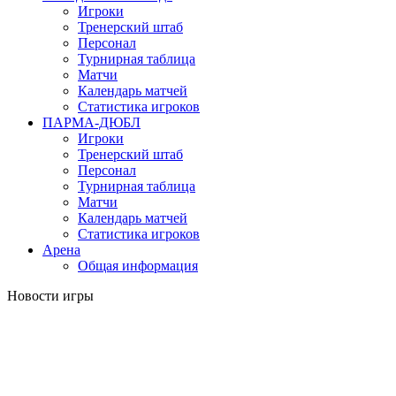
Игроки
Тренерский штаб
Персонал
Турнирная таблица
Матчи
Календарь матчей
Статистика игроков
ПАРМА-ДЮБЛ
Игроки
Тренерский штаб
Персонал
Турнирная таблица
Матчи
Календарь матчей
Статистика игроков
Арена
Общая информация
Новости игры