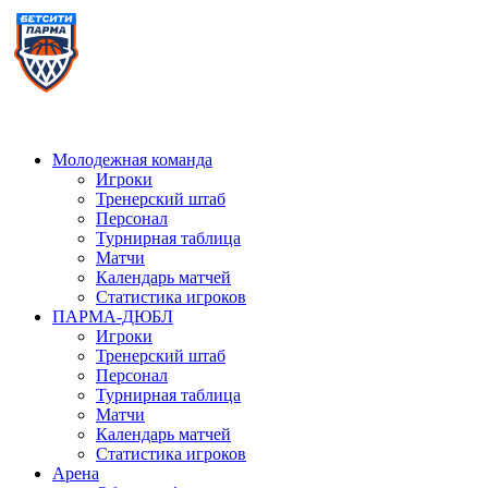
Молодежная команда
Игроки
Тренерский штаб
Персонал
Турнирная таблица
Матчи
Календарь матчей
Статистика игроков
ПАРМА-ДЮБЛ
Игроки
Тренерский штаб
Персонал
Турнирная таблица
Матчи
Календарь матчей
Статистика игроков
Арена