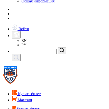
Общая информация
Войти
EN
РУ
Купить билет
Магазин
Купить билет