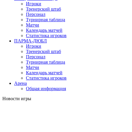
Игроки
Тренерский штаб
Персонал
Турнирная таблица
Матчи
Календарь матчей
Статистика игроков
ПАРМА-ДЮБЛ
Игроки
Тренерский штаб
Персонал
Турнирная таблица
Матчи
Календарь матчей
Статистика игроков
Арена
Общая информация
Новости игры