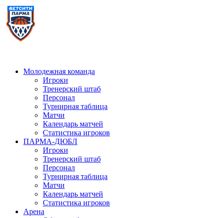
Молодежная команда
Игроки
Тренерский штаб
Персонал
Турнирная таблица
Матчи
Календарь матчей
Статистика игроков
ПАРМА-ДЮБЛ
Игроки
Тренерский штаб
Персонал
Турнирная таблица
Матчи
Календарь матчей
Статистика игроков
Арена