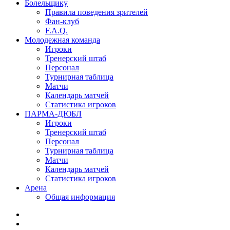
Болельщику
Правила поведения зрителей
Фан-клуб
F.A.Q.
Молодежная команда
Игроки
Тренерский штаб
Персонал
Турнирная таблица
Матчи
Календарь матчей
Статистика игроков
ПАРМА-ДЮБЛ
Игроки
Тренерский штаб
Персонал
Турнирная таблица
Матчи
Календарь матчей
Статистика игроков
Арена
Общая информация