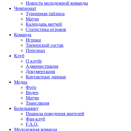
Новости молодежной команды
Чемпионат
Турнирная таблица
Матчи
Календарь матчей
Статистика игроков
Команда
Игроки
Тренерский состав
Персонал
Клуб
О клубе
Администрация
Документация
Контактные данные
Медиа
Фото
Видео
Матчи
Трансляция
Болельщику
Правила поведения зрителей
Фан-клуб
F.A.Q.
Молодежная команда