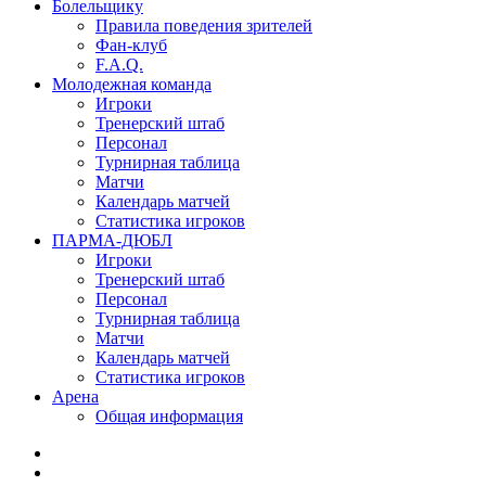
Болельщику
Правила поведения зрителей
Фан-клуб
F.A.Q.
Молодежная команда
Игроки
Тренерский штаб
Персонал
Турнирная таблица
Матчи
Календарь матчей
Статистика игроков
ПАРМА-ДЮБЛ
Игроки
Тренерский штаб
Персонал
Турнирная таблица
Матчи
Календарь матчей
Статистика игроков
Арена
Общая информация