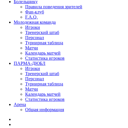
Болельщику
Правила поведения зрителей
Фан-клуб
F.A.Q.
Молодежная команда
Игроки
Тренерский штаб
Персонал
Турнирная таблица
Матчи
Календарь матчей
Статистика игроков
ПАРМА-ДЮБЛ
Игроки
Тренерский штаб
Персонал
Турнирная таблица
Матчи
Календарь матчей
Статистика игроков
Арена
Общая информация