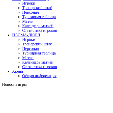
Игроки
Тренерский штаб
Персонал
Турнирная таблица
Матчи
Календарь матчей
Статистика игроков
ПАРМА-ДЮБЛ
Игроки
Тренерский штаб
Персонал
Турнирная таблица
Матчи
Календарь матчей
Статистика игроков
Арена
Общая информация
Новости игры