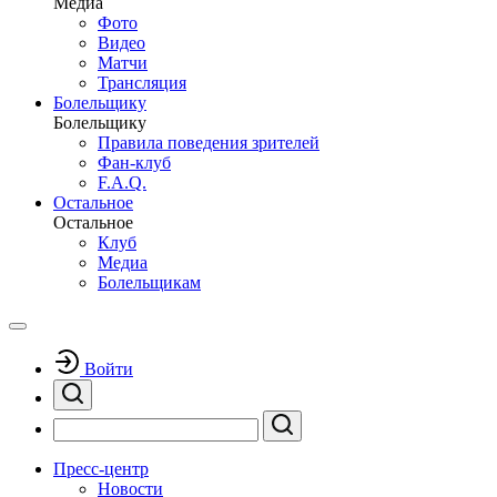
Медиа
Фото
Видео
Матчи
Трансляция
Болельщику
Болельщику
Правила поведения зрителей
Фан-клуб
F.A.Q.
Остальное
Остальное
Клуб
Медиа
Болельщикам
Войти
Пресс-центр
Новости