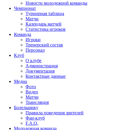
Новости молодежной команды
Чемпионат
Турнирная таблица
Матчи
Календарь матчей
Статистика игроков
Команда
Игроки
Тренерский состав
Персонал
Клуб
О клубе
Администрация
Документация
Контактные данные
Медиа
Фото
Видео
Матчи
Трансляция
Болельщику
Правила поведения зрителей
Фан-клуб
F.A.Q.
Молодежная команда