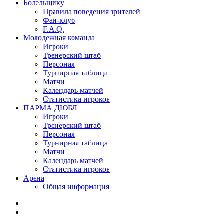
Болельщику
Правила поведения зрителей
Фан-клуб
F.A.Q.
Молодежная команда
Игроки
Тренерский штаб
Персонал
Турнирная таблица
Матчи
Календарь матчей
Статистика игроков
ПАРМА-ДЮБЛ
Игроки
Тренерский штаб
Персонал
Турнирная таблица
Матчи
Календарь матчей
Статистика игроков
Арена
Общая информация