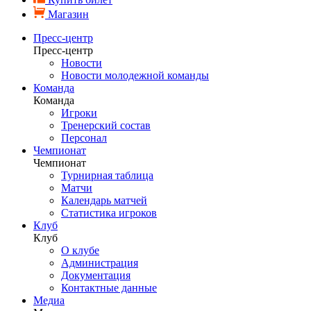
Магазин
Пресс-центр
Пресс-центр
Новости
Новости молодежной команды
Команда
Команда
Игроки
Тренерский состав
Персонал
Чемпионат
Чемпионат
Турнирная таблица
Матчи
Календарь матчей
Статистика игроков
Клуб
Клуб
О клубе
Администрация
Документация
Контактные данные
Медиа