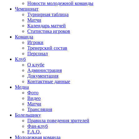
Новости молодежной команды
Чемпионат
Турнирная таблица
Матчи
Календарь матчей
Статистика игроков
Команда
Игроки
Тренерский состав
Персонал
Клуб
О клубе
Администрация
Документация
Контактные данные
Медиа
Фото
Видео
Матчи
Трансляция
Болельщику
Правила поведения зрителей
Фан-клуб
F.A.Q.
Молодежная команда