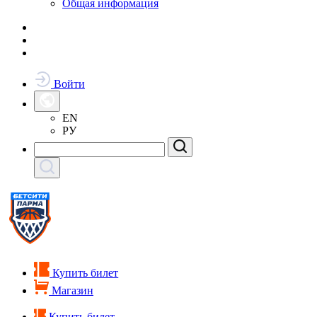
Общая информация
Войти
EN
РУ
Купить билет
Магазин
Купить билет