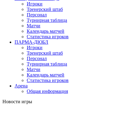
Игроки
Тренерский штаб
Персонал
Турнирная таблица
Матчи
Календарь матчей
Статистика игроков
ПАРМА-ДЮБЛ
Игроки
Тренерский штаб
Персонал
Турнирная таблица
Матчи
Календарь матчей
Статистика игроков
Арена
Общая информация
Новости игры