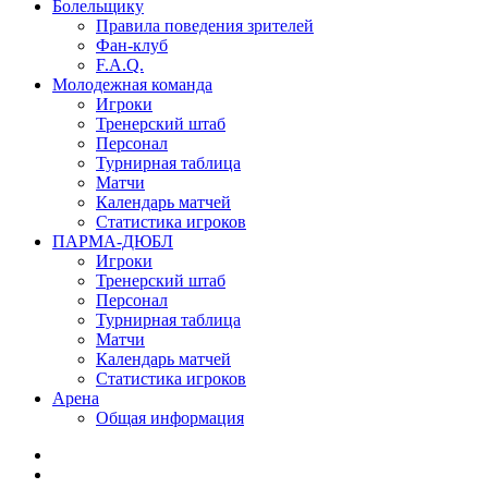
Болельщику
Правила поведения зрителей
Фан-клуб
F.A.Q.
Молодежная команда
Игроки
Тренерский штаб
Персонал
Турнирная таблица
Матчи
Календарь матчей
Статистика игроков
ПАРМА-ДЮБЛ
Игроки
Тренерский штаб
Персонал
Турнирная таблица
Матчи
Календарь матчей
Статистика игроков
Арена
Общая информация