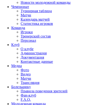
Новости молодежной команды
Чемпионат
Турнирная таблица
Матчи
Календарь матчей
Статистика игроков
Команда
Игроки
Тренерский состав
Персонал
Клуб
О клубе
Администрация
Документация
Контактные данные
Медиа
Фото
Видео
Матчи
Трансляция
Болельщику
Правила поведения зрителей
Фан-клуб
F.A.Q.
Молодежная команда